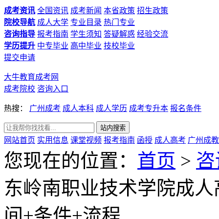
成考资讯
全国资讯
成考新闻
本省政策
招生政策
院校导航
成人大学
专业目录
热门专业
咨询指导
报考指南
学生须知
答疑解惑
经验交流
学历提升
中专毕业
高中毕业
技校毕业
提交申请
大牛教育成考网
成考院校
咨询入口
热搜：
广州成考
成人本科
成人学历
成考专升本
报名条件
网站首页
实用信息
课堂视频
报考指南
函授
成人高考
广州成教
您现在的位置：
首页
>
咨
东岭南职业技术学院成人
间+条件+流程