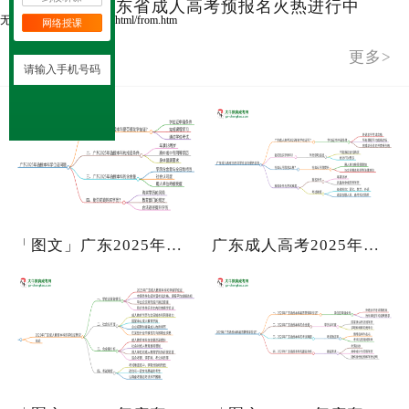
2025年广东省成人高考预报名火热进行中
3
无法在这个位置找到： /html/from.htm
网络授课
实用信息
更多>
「图文」广东2025年函授本科颁发学位
广东成人高考2025年有学位证吗？