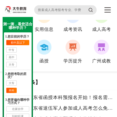
无法在这个位置找到： /html/common_ref.htm
无法在这个位置找到： /html/baoming.htm
测一测，看您适合
哪种学历？
院校导航
实用信息
成考资讯
成人高考
1.您目前的学历？
初中及以下
中专
高中
咨询指导
函授
学历提升
广州成教
大专
2.
您想考取的层
次?
成考【头条】
大专
本科
2025年广东省函授本科预报名开始！报名需要什么
1
3.
您更偏向哪种学
习方式？
2025年广东省退伍军人参加成人高考怎么免试入学
2
在家自学
到校听课