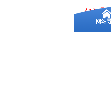
（1）预
网站
名备考
的准备
（2）正
站老师
息、志
（3）考