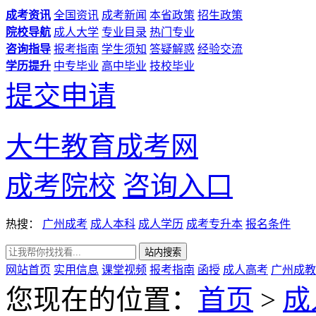
成考资讯
全国资讯
成考新闻
本省政策
招生政策
院校导航
成人大学
专业目录
热门专业
咨询指导
报考指南
学生须知
答疑解惑
经验交流
学历提升
中专毕业
高中毕业
技校毕业
提交申请
大牛教育成考网
成考院校
咨询入口
热搜：
广州成考
成人本科
成人学历
成考专升本
报名条件
网站首页
实用信息
课堂视频
报考指南
函授
成人高考
广州成教
您现在的位置：
首页
>
成