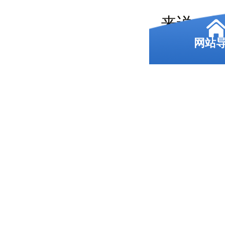
来说，
网站
语文分
部分分
基础词
录取分数
分上下
零基础