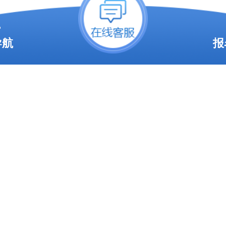
只需立足教材基础题型复习就足
导航
报
值较高，依靠阅读理解、作文可
数，是零基础考生提分的重点；
汇，数学则牢记公式攻克简单题
线不高，总分450分，录取线普遍
，只要坚持一到两个月系统复习
考生都能顺利过线被录取。