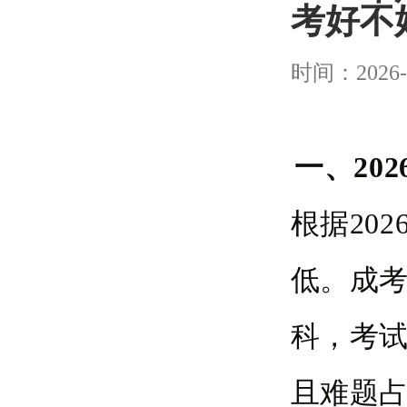
考好不
时间：2026-
一、20
根据20
低。成
科，考
且难题