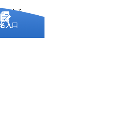
够应试。
名入口
以拿到大
英语侧重
型。历年
在120
，大部分