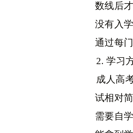
数线后
没有入
通过每
2. 学
成人高
试相对
需要自