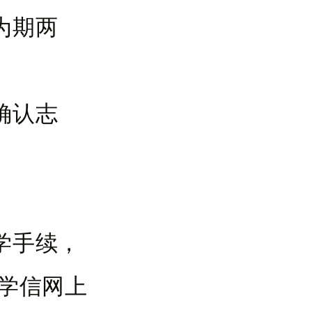
，为期两
，确认志
开学手续，
在学信网上