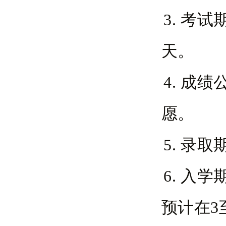
3. 考
天。
4. 成
愿。
5. 录
6. 入
预计在3