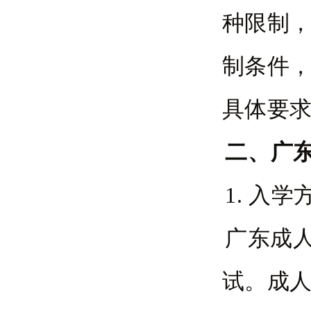
种限制
制条件
具体要
二、
广
1. 入
广东成
试。成