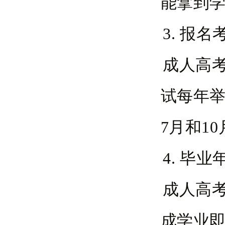
能拿到
3. 报
成人高
试每年举
7月和1
4. 毕
成人高考
成学业