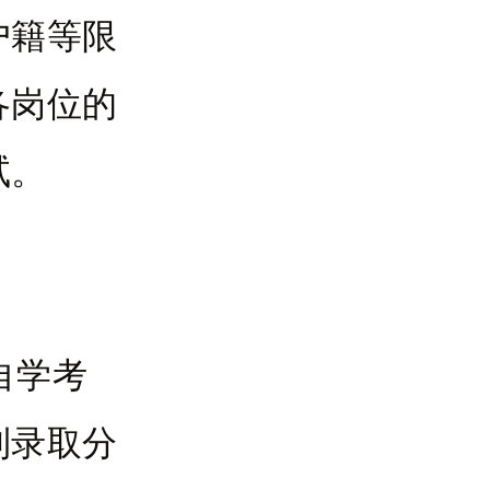
户籍等限
各岗位的
试。
自学考
到录取分