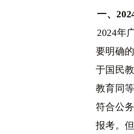
一、20
2024
要明确
于国民
教育同
符合公
报考。