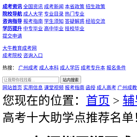
成考资讯
全国资讯
成考新闻
本省政策
招生政策
院校导航
成人大学
专业目录
热门专业
咨询指导
报考指南
学生须知
答疑解惑
经验交流
学历提升
中专毕业
高中毕业
技校毕业
提交申请
大牛教育成考网
成考院校
咨询入口
热搜：
广州成考
成人本科
成人学历
成考专升本
报名条件
网站首页
实用信息
课堂视频
报考指南
函授
成人高考
广州成教
您现在的位置：
首页
>
辅
高考十大助学点推荐名单