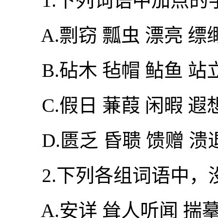
1.下列词语中加点的字
A.剽窃 瓢虫 漂亮 缥
B.砧木 毡帽 鲇鱼 站
C.假日 蒹葭 闲暇 遐
D.匮乏 昏聩 馈赠 溃
2.下列各组词语中，没
A.安详 耸人听闻 揣摹