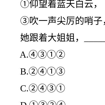
①仰望着蓝天白云， 
③吹一声尖厉的哨子，
她跟着大姐姐，_____
A.④③①②
B.②④①③
C.②④③①