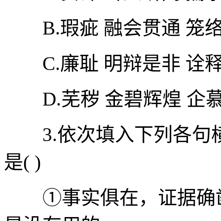
B.瑕疵 融会贯通 笼络
C.廉耻 明辩是非 诠释
D.芜秽 金碧辉煌 企慕
3.依次填入下列各句
是( )
①事实俱在，证据确凿，无论