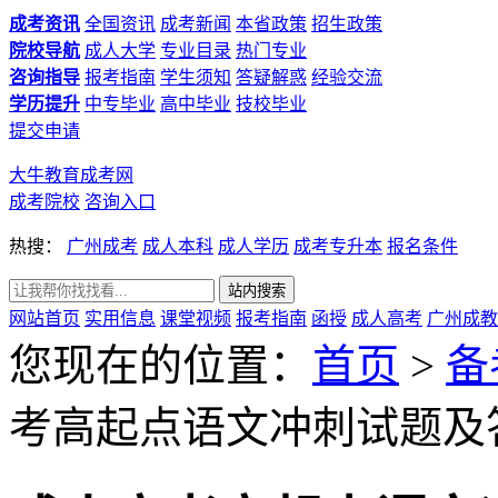
成考资讯
全国资讯
成考新闻
本省政策
招生政策
院校导航
成人大学
专业目录
热门专业
咨询指导
报考指南
学生须知
答疑解惑
经验交流
学历提升
中专毕业
高中毕业
技校毕业
提交申请
大牛教育成考网
成考院校
咨询入口
热搜：
广州成考
成人本科
成人学历
成考专升本
报名条件
网站首页
实用信息
课堂视频
报考指南
函授
成人高考
广州成教
您现在的位置：
首页
>
备
考高起点语文冲刺试题及答