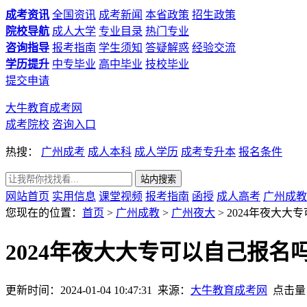
成考资讯
全国资讯
成考新闻
本省政策
招生政策
院校导航
成人大学
专业目录
热门专业
咨询指导
报考指南
学生须知
答疑解惑
经验交流
学历提升
中专毕业
高中毕业
技校毕业
提交申请
大牛教育成考网
成考院校
咨询入口
热搜：
广州成考
成人本科
成人学历
成考专升本
报名条件
网站首页
实用信息
课堂视频
报考指南
函授
成人高考
广州成教
您现在的位置：
首页
>
广州成教
>
广州夜大
> 2024年夜大
2024年夜大大专可以自己报名
更新时间：2024-01-04 10:47:31
来源：
大牛教育成考网
点击量