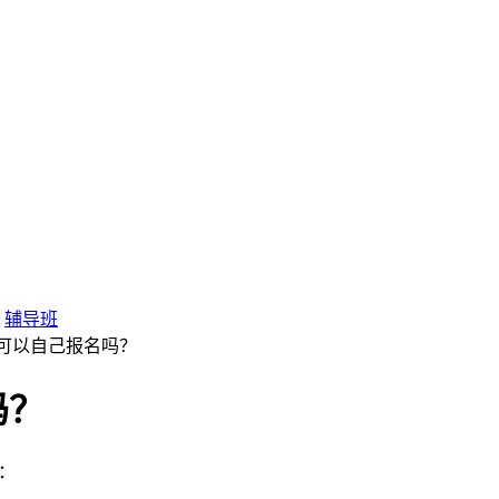
辅导班
大专可以自己报名吗？
吗？
：