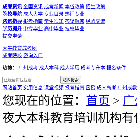
成考资讯
全国资讯
成考新闻
本省政策
招生政策
院校导航
成人大学
专业目录
热门专业
咨询指导
报考指南
学生须知
答疑解惑
经验交流
学历提升
中专毕业
高中毕业
技校毕业
提交申请
大牛教育成考网
成考院校
咨询入口
热搜：
广州成考
成人本科
成人学历
成考专升本
报名条件
网站首页
实用信息
课堂视频
报考指南
函授
成人高考
广州成教
您现在的位置：
首页
>
广
夜大本科教育培训机构有