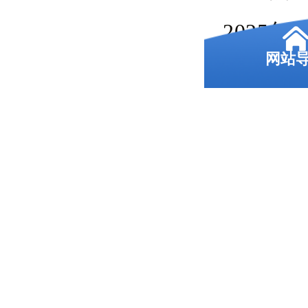
2025
网站
定。考
尺寸
照片
素。
文件大
间，确
绝。