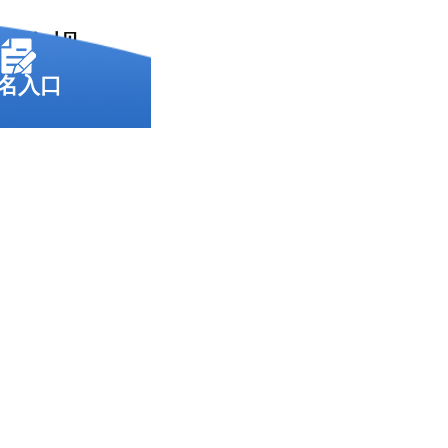
明确规
名入口
如下：
高640像
KB之
而被拒