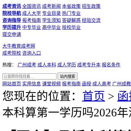
成考资讯
全国资讯
成考新闻
本省政策
招生政策
院校导航
成人大学
专业目录
热门专业
咨询指导
报考指南
学生须知
答疑解惑
经验交流
学历提升
中专毕业
高中毕业
技校毕业
提交申请
大牛教育成考网
成考院校
咨询入口
热搜：
广州成考
成人本科
成人学历
成考专升本
报名条件
网站首页
实用信息
课堂视频
报考指南
函授
成人高考
广州成教
您现在的位置：
首页
>
函
本科算第一学历吗2026