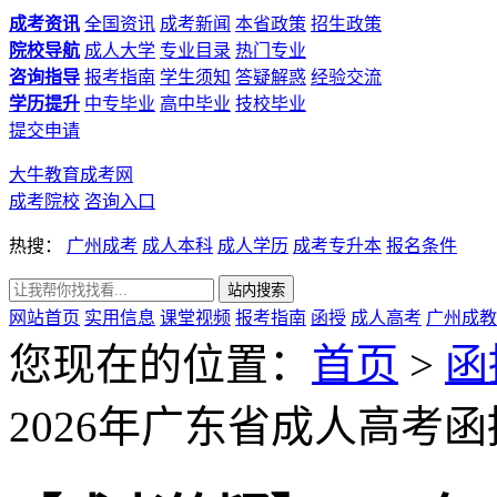
成考资讯
全国资讯
成考新闻
本省政策
招生政策
院校导航
成人大学
专业目录
热门专业
咨询指导
报考指南
学生须知
答疑解惑
经验交流
学历提升
中专毕业
高中毕业
技校毕业
提交申请
大牛教育成考网
成考院校
咨询入口
热搜：
广州成考
成人本科
成人学历
成考专升本
报名条件
网站首页
实用信息
课堂视频
报考指南
函授
成人高考
广州成教
您现在的位置：
首页
>
函
2026年广东省成人高考