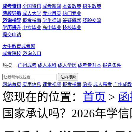
成考资讯
全国资讯
成考新闻
本省政策
招生政策
院校导航
成人大学
专业目录
热门专业
咨询指导
报考指南
学生须知
答疑解惑
经验交流
学历提升
中专毕业
高中毕业
技校毕业
提交申请
大牛教育成考网
成考院校
咨询入口
热搜：
广州成考
成人本科
成人学历
成考专升本
报名条件
网站首页
实用信息
课堂视频
报考指南
函授
成人高考
广州成教
您现在的位置：
首页
>
函
国家承认吗？2026年学