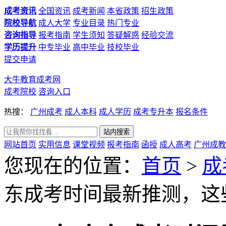
成考资讯
全国资讯
成考新闻
本省政策
招生政策
院校导航
成人大学
专业目录
热门专业
咨询指导
报考指南
学生须知
答疑解惑
经验交流
学历提升
中专毕业
高中毕业
技校毕业
提交申请
大牛教育成考网
成考院校
咨询入口
热搜：
广州成考
成人本科
成人学历
成考专升本
报名条件
网站首页
实用信息
课堂视频
报考指南
函授
成人高考
广州成教
您现在的位置：
首页
>
成
东成考时间最新推测，这