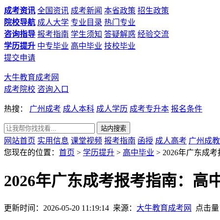
成考资讯
全国资讯
成考新闻
本省政策
招生政策
院校导航
成人大学
专业目录
热门专业
咨询指导
报考指南
学生须知
答疑解惑
经验交流
学历提升
中专毕业
高中毕业
技校毕业
提交申请
大牛教育成考网
成考院校
咨询入口
热搜：
广州成考
成人本科
成人学历
成考专升本
报名条件
网站首页
实用信息
课堂视频
报考指南
函授
成人高考
广州成教
您现在的位置：
首页
>
学历提升
>
高中毕业
> 2026年广东
2026年广东成考报考指南：
更新时间：2026-05-20 11:19:14
来源：
大牛教育成考网
点击量