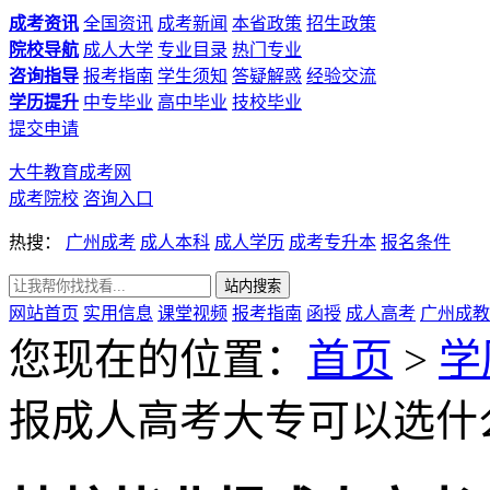
成考资讯
全国资讯
成考新闻
本省政策
招生政策
院校导航
成人大学
专业目录
热门专业
咨询指导
报考指南
学生须知
答疑解惑
经验交流
学历提升
中专毕业
高中毕业
技校毕业
提交申请
大牛教育成考网
成考院校
咨询入口
热搜：
广州成考
成人本科
成人学历
成考专升本
报名条件
网站首页
实用信息
课堂视频
报考指南
函授
成人高考
广州成教
您现在的位置：
首页
>
学
报成人高考大专可以选什