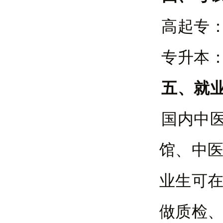
高起专：
专升本
五、就
国内中
馆、中
业生可
做质检、