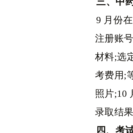
三、中
9 月份
注册账
材料;选
考费用;
照片;1
录取结
四、考