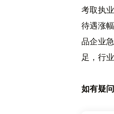
考取执
待遇涨
品企业
足，行
如有疑