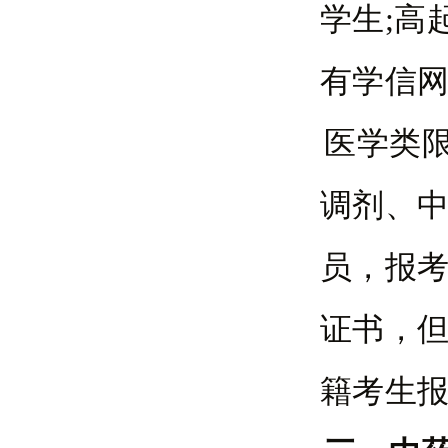
学生;高
有学信
医学类
调剂、
员，报
证书，
籍考生