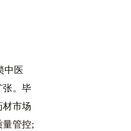
锁中医
扩张。毕
药材市场
量管控;