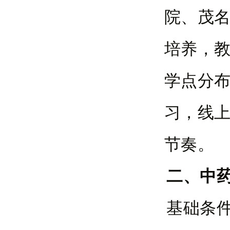
院、茂
培养，
学点分
习，线上
节奏。
二、中药
基础条件