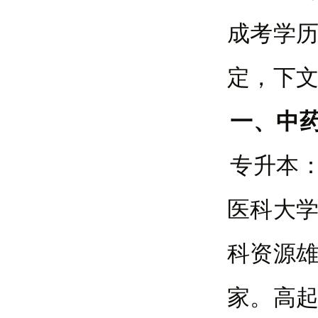
成考学
定，下
一、中
专升本
医科大
科资源
家。高