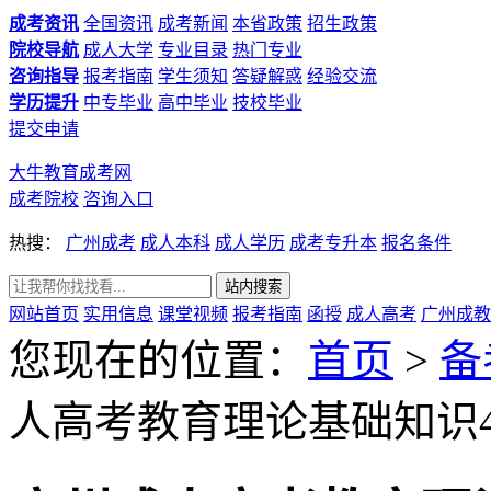
成考资讯
全国资讯
成考新闻
本省政策
招生政策
院校导航
成人大学
专业目录
热门专业
咨询指导
报考指南
学生须知
答疑解惑
经验交流
学历提升
中专毕业
高中毕业
技校毕业
提交申请
大牛教育成考网
成考院校
咨询入口
热搜：
广州成考
成人本科
成人学历
成考专升本
报名条件
网站首页
实用信息
课堂视频
报考指南
函授
成人高考
广州成教
您现在的位置：
首页
>
备
人高考教育理论基础知识