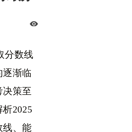
取分数线
的逐渐临
考决策至
2025
数线、能