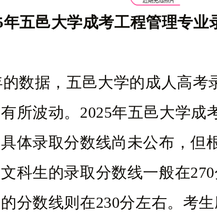
25年五邑大学成考工程管理专业
年的数据，五邑大学的成人高考
有所波动。2025年五邑大学成
的具体录取分数线尚未公布，但
文科生的录取分数线一般在27
的分数线则在230分左右。考