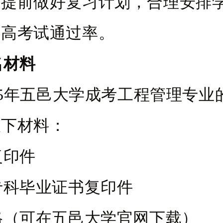
生提前做好复习计划，合理安排
提高考试通过率。
名材料
25年五邑大学成考工程管理专业
以下材料：
复印件
专科毕业证书复印件
格（可在五邑大学官网下载）