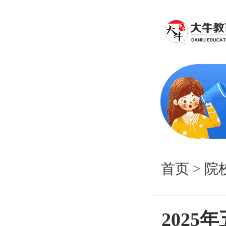
首页
>
院
202