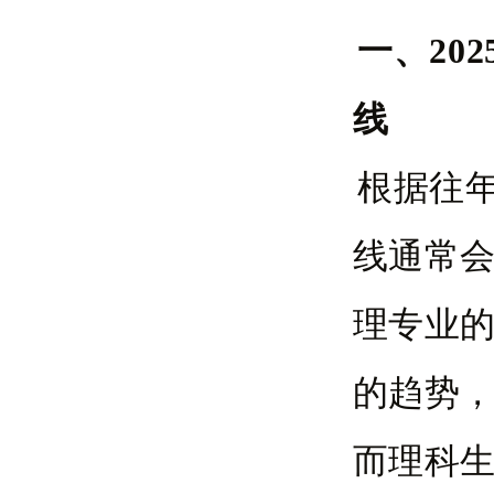
一、20
线
根据往
线通常会
理专业
的趋势，
而理科生