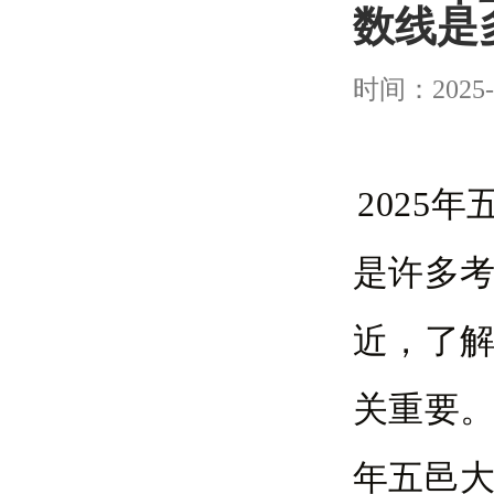
数线是
时间：2025-
2025
是许多
近，了
关重要。
年五邑