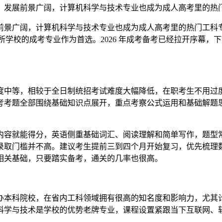
、发展前景广阔，计算机科学与技术专业也成为成人高考里的热
前景广阔，计算机科学与技术专业也成为成人高考里的热门工科
所学校的成考专业作为首选。2026 年成考备考已经拉开序幕
度中等，相较于全日制统招考试难度大幅降低，在职考生不用过
考考题全部围绕基础知识点展开，重点考察公式运用和基础解题
内容就能得分，英语侧重基础词汇、阅读理解和简单写作，题型
录取门槛并不高。建议考生提前三到四个月开始复习，优先梳理
相关基础，只要踏实备考，通关的几率也很高。
办本科院校，在省内工科领域拥有很高的知名度和影响力，尤其
科学与技术是学校的优势老牌专业，课程设置紧跟当下互联网、