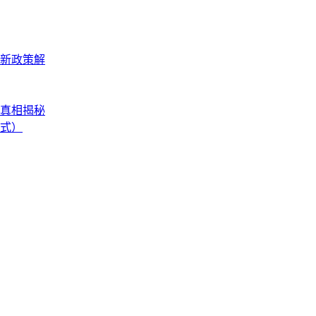
最新政策解
？真相揭秘
式）