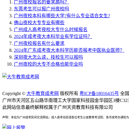
广州夜校报名的要求高吗？
东莞考生可以报广州夜校吗
广州夜校本科有哪些大学?有什么专业适合女生?
佛山夜校大专专业有哪些
广州成人高考夜校大专什么时候报名
2024年成考夜大本科毕业有学位证吗？
广州夜校报名有什么要求
2024年广东成考夜大本科学历能否报考中医执业医师？
深圳夜大怎么读，技校生可以报吗
广州夜校的大专不合格也能毕业吗
Copyright ©
大牛教育成考网
版权所有
粤ICP备18016435号
全国免
广州市天河区五山路华南理工大学国家科技园金华园区3楼C323-
此网站信息最终解释权属于广州天资教育科技有限公司
声明：本站为广州成考民间交流网站，成人高考动态请各位考生以省教育考试院、各市成考办通知为