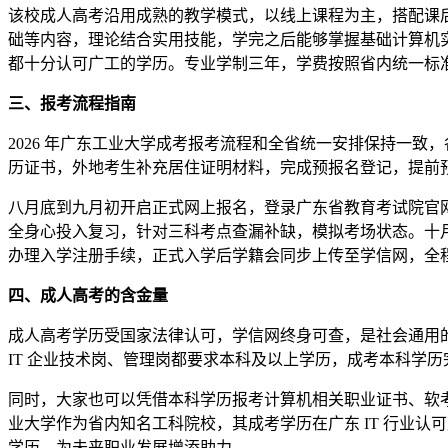
该校成人高考沿用成熟的教学模式，以线上课程为主，搭配课
础等内容，理论结合实用技能，学完之后能够掌握基础计算机
都十分认可广工的学历。专业学制三年，学费按照省内统一标
三、报考流程指南
2026 年广东工业大学成考报考流程和全省统一安排保持一
历证书，外地考生补充居住证明材料，完成预报名登记，提前
八月底到九月初开启正式网上报名，登录广东省教育考试院官
全身心投入复习，针对三科考点查漏补缺，模拟考场状态。十
办理入学注册手续，正式入学后学籍会同步上传至学信网，全
四、成人高考的含金量
成人高考学历受国家法律认可，学信网终身可查，是社会通用
IT 企业技术岗、管理岗都要求本科及以上学历，成考本科学
同时，大家也可以凭借本科学历报考计算机相关职业证书、软
业大学作为省内知名工科院校，其成考学历在广东 IT 行业
学历，为未来职业发展增添助力。