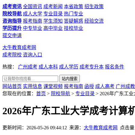
成考资讯
全国资讯
成考新闻
本省政策
招生政策
院校导航
成人大学
专业目录
热门专业
咨询指导
报考指南
学生须知
答疑解惑
经验交流
学历提升
中专毕业
高中毕业
技校毕业
提交申请
大牛教育成考网
成考院校
咨询入口
热搜：
广州成考
成人本科
成人学历
成考专升本
报名条件
网站首页
实用信息
课堂视频
报考指南
函授
成人高考
广州成教
您现在的位置：
首页
>
院校导航
>
专业目录
> 2026年广东
2026年广东工业大学成考计
更新时间：2026-05-26 09:44:12
来源：
大牛教育成考网
点击量