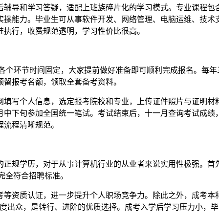
后辅导和学习答疑，适配上班族碎片化的学习模式。专业课程包
实操能力。毕业生可从事软件开发、网络管理、电脑运维、技术
准执行，收费规范透明，学习性价比很高。
致，各个环节时间固定，大家提前做好准备即可顺利完成报名。每
预留报考名额，领取全套备考资料。
网填写个人信息，选定报考院校和专业，上传证件照片与证明材
月中下旬参加全国统一笔试。考试结束后，十一月查询考试成绩
程流程清晰规范。
的正规学历，对于从事计算机行业的从业者来说实用性极强。首
历完全符合招聘标准。
考等资质认证，进一步提升个人职场竞争力。除此之外，成考本
认可度出众，是转行、进阶的优质选择。成考入学后学习压力小，