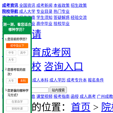
成考资讯
全国资讯
成考新闻
本省政策
招生政策
院校导航
成人大学
专业目录
热门专业
咨询指导
报考指南
学生须知
答疑解惑
经验交流
学历提升
中专毕业
高中毕业
技校毕业
测一测，看您适合
哪种学历？
提交申请
1.您目前的学历？
初中及以下
大牛教育成考网
中专
高中
大专
成考院校
咨询入口
2.
您想考取的层
次?
热搜：
广州成考
成人本科
成人学历
成考专升本
报名条件
大专
本科
3.
您更偏向哪种学
习方式？
网站首页
实用信息
课堂视频
报考指南
函授
成人高考
广州成教
在家自学
您现在的位置：
首页
>
院
到校听课