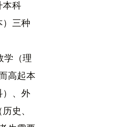
升本科
本）三种
数学（理
。而高起本
科）、外
（历史、