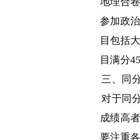
地理合卷
参加政
目包括
目满分4
三、同
对于同
成绩高
要注重