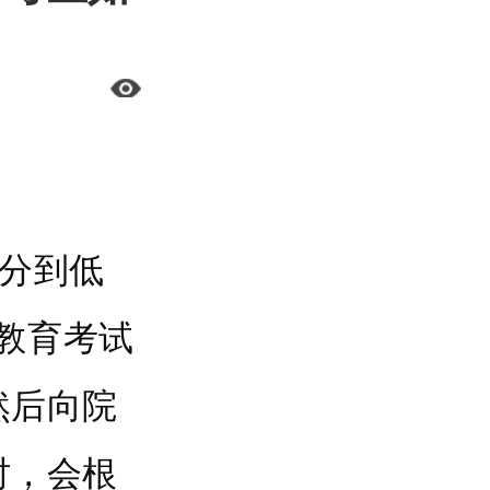
高分到低
教育考试
然后向院
时，会根