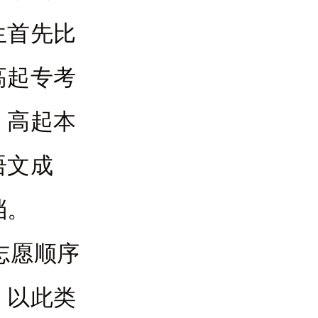
生首先比
高起专考
；高起本
语文成
档。
志愿顺序
，以此类