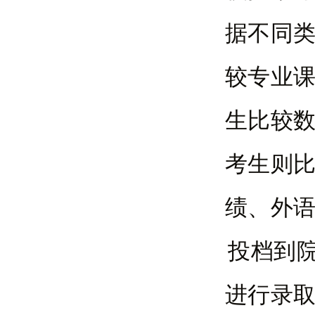
据不同
较专业
生比较
考生则
绩、外
投档到
进行录