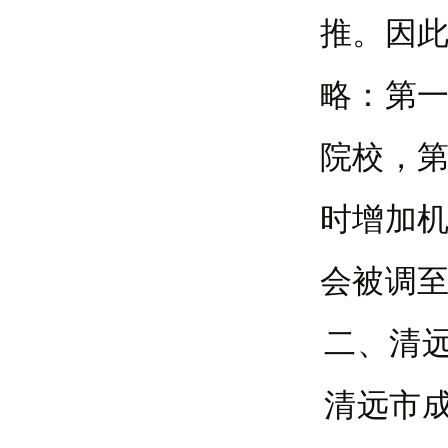
推。因此
略：第
院校，
时增加
会被调
二、清
清远市