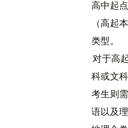
高中起
（高起
类型。
对于高
科或文科
考生则
语以及