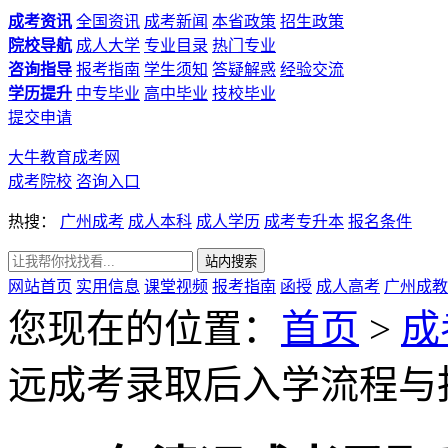
成考资讯
全国资讯
成考新闻
本省政策
招生政策
院校导航
成人大学
专业目录
热门专业
咨询指导
报考指南
学生须知
答疑解惑
经验交流
学历提升
中专毕业
高中毕业
技校毕业
提交申请
大牛教育成考网
成考院校
咨询入口
热搜：
广州成考
成人本科
成人学历
成考专升本
报名条件
网站首页
实用信息
课堂视频
报考指南
函授
成人高考
广州成教
您现在的位置：
首页
>
成
远成考录取后入学流程与