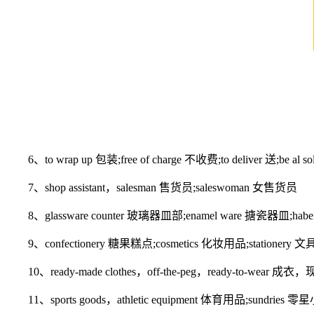
6、to wrap up 包装;free of charge 不收费;to deliver 送;be al sol
7、shop assistant，salesman 售货员;saleswoman 女售货员
8、glassware counter 玻璃器皿部;enamel ware 搪瓷器皿;hab
9、confectionery 糖果糕点;cosmetics 化妆用品;stationery 文具;
10、ready-made clothes，off-the-peg，ready-to-wear 成衣
11、sports goods，athletic equipment 体育用品;sundries 零星小物