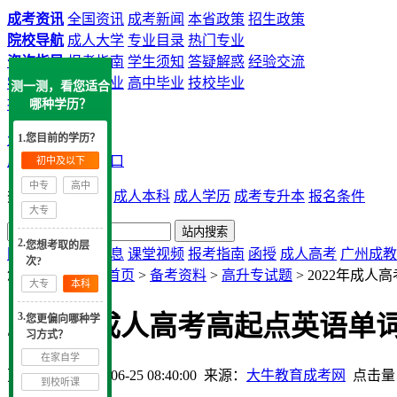
成考资讯
全国资讯
成考新闻
本省政策
招生政策
院校导航
成人大学
专业目录
热门专业
咨询指导
报考指南
学生须知
答疑解惑
经验交流
学历提升
中专毕业
高中毕业
技校毕业
测一测，看您适合
提交申请
哪种学历？
大牛教育成考网
1.您目前的学历？
成考院校
咨询入口
初中及以下
中专
高中
热搜：
广州成考
成人本科
成人学历
成考专升本
报名条件
大专
2.
您想考取的层
网站首页
实用信息
课堂视频
报考指南
函授
成人高考
广州成教
次?
您现在的位置：
首页
>
备考资料
>
高升专试题
> 2022年成
大专
本科
3.
2022年成人高考高起点英语单
您更偏向哪种学
习方式？
在家自学
更新时间：2022-06-25 08:40:00
来源：
大牛教育成考网
点击量
到校听课