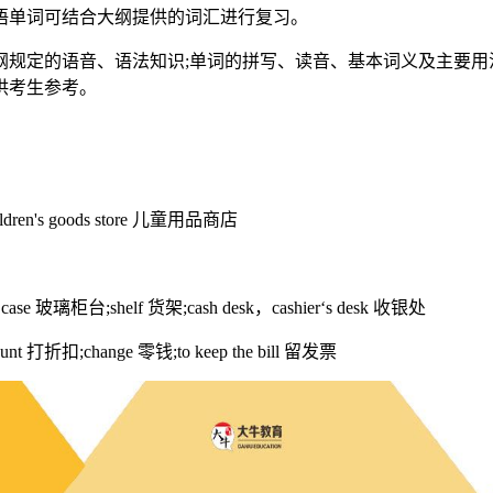
语单词可结合大纲提供的词汇进行复习。
定的语音、语法知识;单词的拼写、读音、基本词义及主要用法
供考生参考。
dren's goods store 儿童用品商店
se 玻璃柜台;shelf 货架;cash desk，cashier‘s desk 收银处
ount 打折扣;change 零钱;to keep the bill 留发票