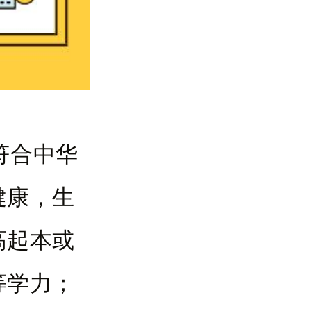
符合中华
健康，生
高起本或
等学力；