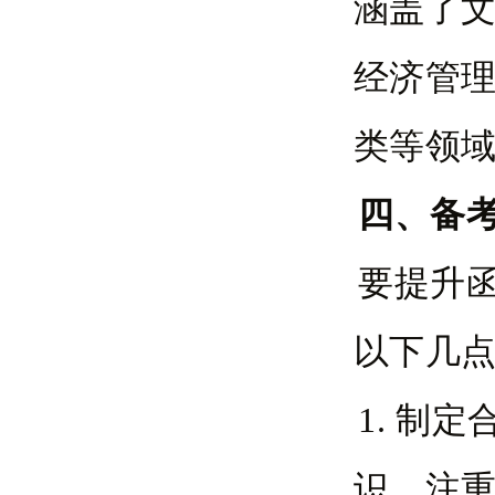
涵盖了
经济管
类等领
四、备
要提升
以下几
1. 制
识，注