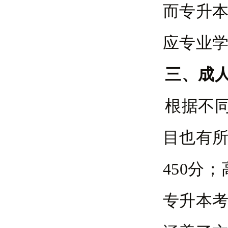
而专升
应专业
三、成
根据不
目也有
450分
专升本考