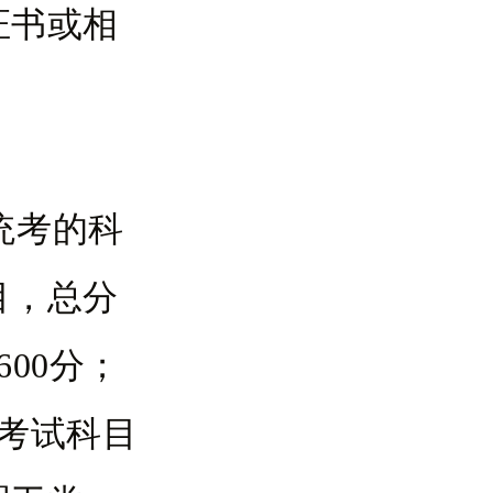
证书或相
统考的科
目，总分
00分；
。考试科目