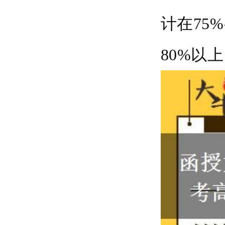
计在75
80%以