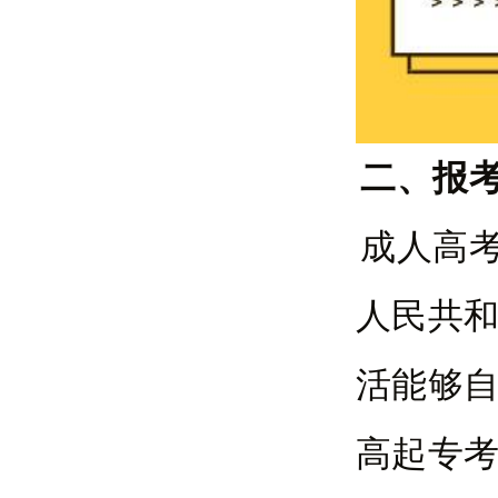
二、报
成人高
人民共
活能够
高起专