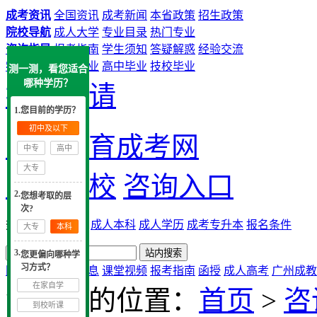
成考资讯
全国资讯
成考新闻
本省政策
招生政策
院校导航
成人大学
专业目录
热门专业
咨询指导
报考指南
学生须知
答疑解惑
经验交流
学历提升
中专毕业
高中毕业
技校毕业
测一测，看您适合
哪种学历？
提交申请
1.您目前的学历？
初中及以下
大牛教育成考网
中专
高中
大专
成考院校
咨询入口
2.
您想考取的层
次?
热搜：
广州成考
成人本科
成人学历
成考专升本
报名条件
大专
本科
3.
您更偏向哪种学
习方式？
网站首页
实用信息
课堂视频
报考指南
函授
成人高考
广州成教
在家自学
您现在的位置：
首页
>
咨
到校听课