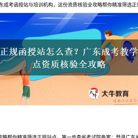
广东成考函授站与培训机构，这份资质核验全攻略帮你精准筛选正
攻略帮你精准筛选正规站点。第一步查省考试院备案：登录广东