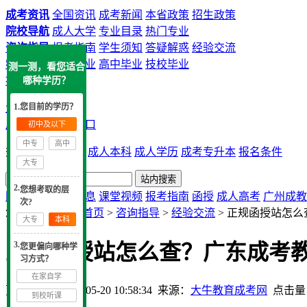
成考资讯
全国资讯
成考新闻
本省政策
招生政策
院校导航
成人大学
专业目录
热门专业
咨询指导
报考指南
学生须知
答疑解惑
经验交流
学历提升
中专毕业
高中毕业
技校毕业
测一测，看您适合
提交申请
哪种学历？
大牛教育成考网
1.您目前的学历？
成考院校
咨询入口
初中及以下
中专
高中
热搜：
广州成考
成人本科
成人学历
成考专升本
报名条件
大专
2.
您想考取的层
网站首页
实用信息
课堂视频
报考指南
函授
成人高考
广州成教
次?
您现在的位置：
首页
>
咨询指导
>
经验交流
> 正规函授站怎
大专
本科
3.
正规函授站怎么查？广东成考
您更偏向哪种学
习方式？
在家自学
更新时间：2026-05-20 10:58:34
来源：
大牛教育成考网
点击量
到校听课