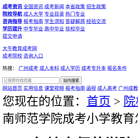
成考资讯
全国资讯
成考新闻
本省政策
招生政策
院校导航
成人大学
专业目录
热门专业
咨询指导
报考指南
学生须知
答疑解惑
经验交流
学历提升
中专毕业
高中毕业
技校毕业
提交申请
大牛教育成考网
成考院校
咨询入口
热搜：
广州成考
成人本科
成人学历
成考专升本
报名条件
网站首页
实用信息
课堂视频
报考指南
函授
成人高考
广州成教
您现在的位置：
首页
>
院
南师范学院成考小学教育