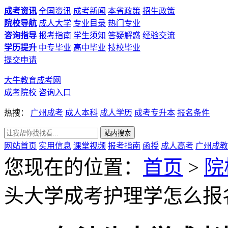
成考资讯
全国资讯
成考新闻
本省政策
招生政策
院校导航
成人大学
专业目录
热门专业
咨询指导
报考指南
学生须知
答疑解惑
经验交流
学历提升
中专毕业
高中毕业
技校毕业
提交申请
大牛教育成考网
成考院校
咨询入口
热搜：
广州成考
成人本科
成人学历
成考专升本
报名条件
网站首页
实用信息
课堂视频
报考指南
函授
成人高考
广州成教
您现在的位置：
首页
>
院
头大学成考护理学怎么报