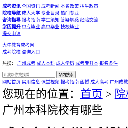
成考资讯
全国资讯
成考新闻
本省政策
招生政策
院校导航
成人大学
专业目录
热门专业
咨询指导
报考指南
学生须知
答疑解惑
经验交流
学历提升
中专毕业
高中毕业
技校毕业
提交申请
大牛教育成考网
成考院校
咨询入口
热搜：
广州成考
成人本科
成人学历
成考专升本
报名条件
网站首页
实用信息
课堂视频
报考指南
函授
成人高考
广州成教
您现在的位置：
首页
>
院
广州本科院校有哪些