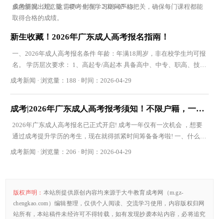
多的情况出现。这需要考生在学习期间严格把关，确保每门课程都能
成考新闻 · 浏览量：476 · 时间：2026-05-13
取得合格的成绩。
新生收藏！2026年广东成人高考报名指南！
一、2026年成人高考报名条件 年龄：年满18周岁，非在校学生均可报
名。 学历层次要求： 1、高起专/高起本 具备高中、中专、职高、技校
及同等学历。 2、专升本（大专升本科） 必须持
成考新闻 · 浏览量：188 · 时间：2026-04-29
成考|2026年广东成人高考报考须知！不限户籍，一年一次！
2026年广东成人高考报名已正式开启! 成考一年仅有一次机会 ，想要
通过成考提升学历的考生，现在就得抓紧时间筹备备考啦! 一、什么是
成人高考 成人高考 ，全称为成人高等学校招生
成考新闻 · 浏览量：206 · 时间：2026-04-29
版权声明：
本站所提供原创内容均来源于大牛教育成考网（m.gz-
chengkao.com）编辑整理，仅供个人阅读、交流学习使用，内容版权归网
站所有，本站稿件未经许可不得转载，如有发现抄袭本站内容，必将追究