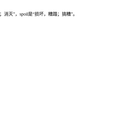
“排除；消灭”，spoil是“损坏，糟蹋；搞糟”。