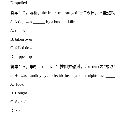
D. spoiled
答案：C。解析，the letter be destroyed 把信毁掉。不能
8. A dog was ______ by a bus and killed.
A. run over
B. taken over
C. felled down
D. tripped up
答案：A。解析，run over：撞倒并碾过。take over为“接收”，fe
9. He was standing by an electric heater,and his nightdress ______
A. Took
B. Caught
C. Started
D. Set