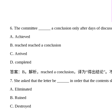
6. The committee ______ a conclusion only after days of discuss
A. Achieved
B. reached reached a conclusion
C. Arrived
D. completed
答案：B。解析，reached a conclusion，译为“得出结论”。不能
7. She asked that the letter be ______ in order that the contents sh
A. Eliminated
B. Ruined
C. Destroyed