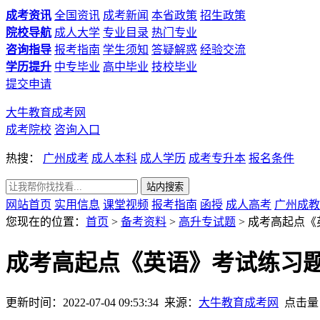
成考资讯
全国资讯
成考新闻
本省政策
招生政策
院校导航
成人大学
专业目录
热门专业
咨询指导
报考指南
学生须知
答疑解惑
经验交流
学历提升
中专毕业
高中毕业
技校毕业
提交申请
大牛教育成考网
成考院校
咨询入口
热搜：
广州成考
成人本科
成人学历
成考专升本
报名条件
网站首页
实用信息
课堂视频
报考指南
函授
成人高考
广州成教
您现在的位置：
首页
>
备考资料
>
高升专试题
> 成考高起点
成考高起点《英语》考试练习
更新时间：2022-07-04 09:53:34
来源：
大牛教育成考网
点击量