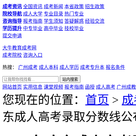
成考资讯
全国资讯
成考新闻
本省政策
招生政策
院校导航
成人大学
专业目录
热门专业
咨询指导
报考指南
学生须知
答疑解惑
经验交流
学历提升
中专毕业
高中毕业
技校毕业
提交申请
大牛教育成考网
成考院校
咨询入口
热搜：
广州成考
成人本科
成人学历
成考专升本
报名条件
网站首页
实用信息
课堂视频
报考指南
函授
成人高考
广州成教
您现在的位置：
首页
>
成
东成人高考录取分数线公